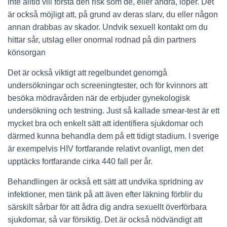
inte alltid vill förstå den risk som de, eller andra, löper. Det
är också möjligt att, på grund av deras slarv, du eller någon
annan drabbas av skador. Undvik sexuell kontakt om du
hittar sår, utslag eller onormal rodnad på din partners
könsorgan
Det är också viktigt att regelbundet genomgå
undersökningar och screeningtester, och för kvinnors att
besöka mödravården när de erbjuder gynekologisk
undersökning och testning. Just så kallade smear-test är ett
mycket bra och enkelt sätt att identifiera sjukdomar och
därmed kunna behandla dem på ett tidigt stadium. I sverige
är exempelvis HIV fortfarande relativt ovanligt, men det
upptäcks fortfarande cirka 440 fall per år.
Behandlingen är också ett sätt att undvika spridning av
infektioner, men tänk på att även efter läkning förblir du
särskilt sårbar för att ådra dig andra sexuellt överförbara
sjukdomar, så var försiktig. Det är också nödvändigt att