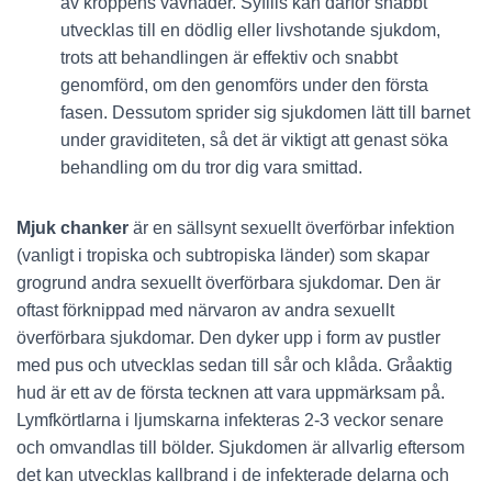
av kroppens vävnader. Syfilis kan därför snabbt
utvecklas till en dödlig eller livshotande sjukdom,
trots att behandlingen är effektiv och snabbt
genomförd, om den genomförs under den första
fasen. Dessutom sprider sig sjukdomen lätt till barnet
under graviditeten, så det är viktigt att genast söka
behandling om du tror dig vara smittad.
Mjuk chanker
är en sällsynt sexuellt överförbar infektion
(vanligt i tropiska och subtropiska länder) som skapar
grogrund andra sexuellt överförbara sjukdomar. Den är
oftast förknippad med närvaron av andra sexuellt
överförbara sjukdomar. Den dyker upp i form av pustler
med pus och utvecklas sedan till sår och klåda. Gråaktig
hud är ett av de första tecknen att vara uppmärksam på.
Lymfkörtlarna i ljumskarna infekteras 2-3 veckor senare
och omvandlas till bölder. Sjukdomen är allvarlig eftersom
det kan utvecklas kallbrand i de infekterade delarna och