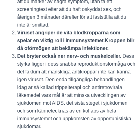
att du märker av några symptom, utan ta ett
screeningtest efter att du haft oskyddat sex, och
återigen 3 månader därefter för att fastställa att du
inte är smittad.
Viruset angriper de vita blodkropparna som
spelar en viktig roll i immunsystemet.Kroppen blir
då oförmögen att bekämpa infektioner.
Det bryter också ner nerv- och muskelceller.
Dess
styrka ligger i dess snabba reproduktionsförmåga och
det faktum att mänskliga antikroppar inte kan känna
igen viruset. Den enda tillgängliga behandlingen
idag är så kallad trippelterapi och antiretrovirala
läkemedel vars mål är att minska utvecklingen av
sjukdomen mot AIDS, det sista steget i sjukdomen
och som kännetecknas av en kollaps av hela
immunsystemet och uppkomsten av opportunistiska
sjukdomar.