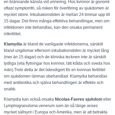
en brännande känsla vid urinering. Hos kvinnor är gonorré
oftast symptomfri, så risken för överföring av sjukdomen är
mycket större. Inkubationstiden är mellan 24 timmar upp till
15 dagar. Det finns många effektiva behandlingar, men om
infektionen inte behandlas, kan den orsaka permanent
infertilitet.
Klamydia
är bland de vanligaste infektionerna, särskilt
bland ungdomar eftersom inkubationstiden är mycket lång
(mer än 15 dagar) och de kliniska tecknen inte är särskilt
tydliga (vita flytningar hos kvinnor, lätt klåda och sveda hos
män).Trots detta är det ödesdigert för en kvinnas fertilitet
om sjukdomen lämnas obehandlad. Klamydia behandlas
med antibiotika och själva behandlingen är effektiv och
snabb.
Klamydia kan också orsaka
Nicolas-Favres sjukdom
eller
Lymphogranuloma venerum som än så länge anses
mycket sällsynt i Europa och Amerika, men är att betrakta