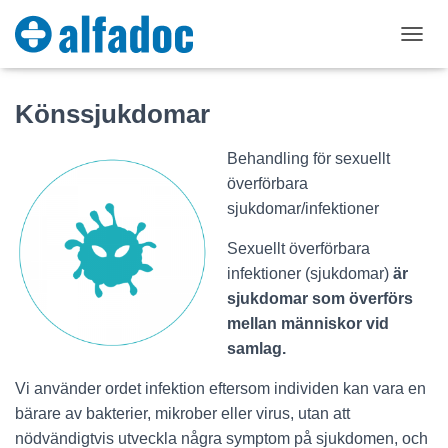
T
O
G
Könssjukdomar
G
L
E
Behandling för sexuellt
N
överförbara
A
V
sjukdomar/infektioner
I
G
Sexuellt överförbara
A
infektioner (sjukdomar)
är
T
I
sjukdomar som överförs
O
mellan människor vid
N
samlag.
Vi använder ordet infektion eftersom individen kan vara en
bärare av bakterier, mikrober eller virus, utan att
nödvändigtvis utveckla några symptom på sjukdomen, och