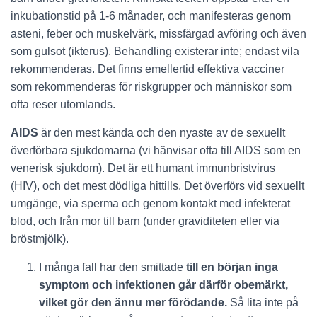
inkubationstid på 1-6 månader, och manifesteras genom
asteni, feber och muskelvärk, missfärgad avföring och även
som gulsot (ikterus). Behandling existerar inte; endast vila
rekommenderas. Det finns emellertid effektiva vacciner
som rekommenderas för riskgrupper och människor som
ofta reser utomlands.
AIDS
är den mest kända och den nyaste av de sexuellt
överförbara sjukdomarna (vi hänvisar ofta till AIDS som en
venerisk sjukdom). Det är ett humant immunbristvirus
(HIV), och det mest dödliga hittills. Det överförs vid sexuellt
umgänge, via sperma och genom kontakt med infekterat
blod, och från mor till barn (under graviditeten eller via
bröstmjölk).
I många fall har den smittade
till en början inga
symptom och infektionen går därför obemärkt,
vilket gör den ännu mer förödande.
Så lita inte på