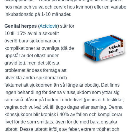
hos män och vulva och cervix hos kvinnor) efter en variabel
inkubationstid på 1-10 månader.
Genital herpes
(
Aciclovir
) står för
10 till 15% av alla sexuellt
överförbara sjukdomar och
komplikationer är ovanliga (då de
uppstår är det oftast under
graviditet), men det största
problemet är dess förmåga att
utveckla andra sjukdomar och
faktumet att sjukdomen än så länge är obotlig. Det finns
ingen behandling för denna virussjukdom som yttrar sig
som små blåsor på huden i underlivet (penis och testiklar,
vagina och vulva) två till tjugo dagar efter samlag. Denna
könssjukdom blir kronisk i 40% av fallen och komplicerar
livet för de som smittats, även för de med bara enstaka
utbrott. Dessa utbrott åtföljs av feber, extrem trötthet och