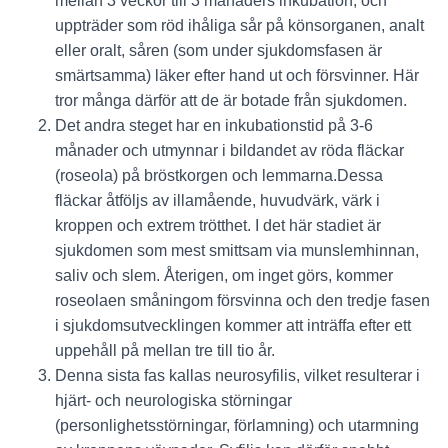
mellan 3 veckor till 3 månaders inkubation, och
uppträder som röd ihåliga sår på könsorganen, analt
eller oralt, såren (som under sjukdomsfasen är
smärtsamma) läker efter hand ut och försvinner. Här
tror många därför att de är botade från sjukdomen.
Det andra steget har en inkubationstid på 3-6
månader och utmynnar i bildandet av röda fläckar
(roseola) på bröstkorgen och lemmarna.Dessa
fläckar åtföljs av illamående, huvudvärk, värk i
kroppen och extrem trötthet. I det här stadiet är
sjukdomen som mest smittsam via munslemhinnan,
saliv och slem. Återigen, om inget görs, kommer
roseolaen småningom försvinna och den tredje fasen
i sjukdomsutvecklingen kommer att inträffa efter ett
uppehåll på mellan tre till tio år.
Denna sista fas kallas neurosyfilis, vilket resulterar i
hjärt- och neurologiska störningar
(personlighetsstörningar, förlamning) och utarmning