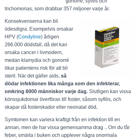
gonorré, syfilis och
trichomonas, som drabbar 357 miljoner varje år.
Konsekvenserna kan bli
ödesdigra. Exempelvis orsakar
HPV (
Condyline
) årligen
266.000 dödsfall, då det kan
orsaka cancer i livmodern,
medan klamydia och gonorré
ökar patientens risk för att bli
steril. När det gäller aids,
så
dödar infektionen lika många som den infekterar,
omkring 6000 människor varje dag.
Slutligen kan vissa
könssjukdomar överföras till foster, såsom syfilis, och
skapar då fosterskador eller neonatal död
.
Symtomen kan variera kraftigt från en infektion till en
annan, men de har vissa gemensamma drag .. Om du får
feber, smärta i buken och upplever några onormala