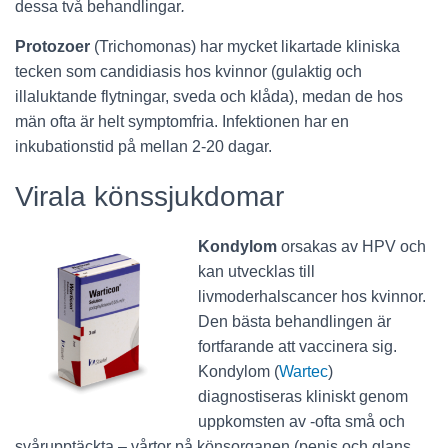
dessa två behandlingar
.
Protozoer
(Trichomonas) har mycket likartade kliniska
tecken som candidiasis hos kvinnor (gulaktig och
illaluktande flytningar, sveda och klåda), medan de hos
män ofta är helt symptomfria. Infektionen har en
inkubationstid på mellan 2-20 dagar.
Virala könssjukdomar
Kondylom
orsakas av HPV och
kan utvecklas till
livmoderhalscancer hos kvinnor.
Den bästa behandlingen är
fortfarande att vaccinera sig.
Kondylom (
Wartec
)
diagnostiseras kliniskt genom
uppkomsten av -ofta små och
svårupptäckta – vårtor på könsorganen (penis och glans