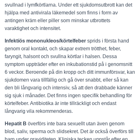
svullnad i lymfkörtlarna. Under ett sjukdomsutbrott kan det
hjälpa med antivirala läkemedel som finns i form av
antingen kräm eller piller som minskar utbrottets
varaktighet och intensitet.
Infektiös mononukleos/körtelfeber
sprids i första hand
genom oral kontakt, och skapar extrem trötthet, feber,
faryngit, halsont och svullna körtlar i halsen. Dessa
symptom uppträder efter en inkubationstid på i genomsnitt
6 veckor. Beroende på din kropp och ditt immunförsvar, kan
sjukdomen vara tillfällig och gå över snabbt, eller så kan
den bli långvarig och intensiv, så att den drabbade känner
sig sjuk i månader. Det finns ingen specifik behandling för
körtelfeber. Antibiotika är inte tillräckligt och endast
långvarig vila rekommenderas.
Hepatit B
överförs inte bara sexuellt utan även genom
blod, saliv, sperma och slidsekret. Det är också överförs till
barn under graviditeten. Kliniska tecken uppstår efter en