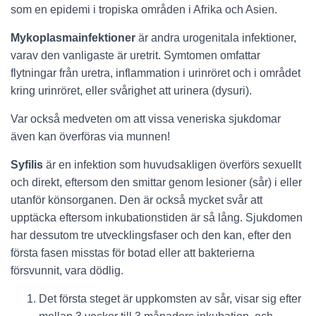
som en epidemi i tropiska områden i Afrika och Asien.
Mykoplasmainfektioner
är andra urogenitala infektioner,
varav den vanligaste är uretrit. Symtomen omfattar
flytningar från uretra, inflammation i urinröret och i området
kring urinröret, eller svårighet att urinera (dysuri).
Var också medveten om att vissa veneriska sjukdomar
även kan överföras via munnen!
Syfilis
är en infektion som huvudsakligen överförs sexuellt
och direkt, eftersom den smittar genom lesioner (sår) i eller
utanför könsorganen. Den är också mycket svår att
upptäcka eftersom inkubationstiden är så lång. Sjukdomen
har dessutom tre utvecklingsfaser och den kan, efter den
första fasen misstas för botad eller att bakterierna
försvunnit, vara dödlig.
Det första steget är uppkomsten av sår, visar sig efter