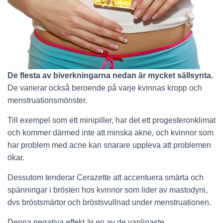
De flesta av biverkningarna nedan är mycket sällsynta.
De varierar också beroende på varje kvinnas kropp och
menstruationsmönster.
Till exempel som ett minipiller, har det ett progesteronklimat
och kommer därmed inte att minska akne, och kvinnor som
har problem med acne kan snarare uppleva att problemen
ökar.
Dessutom tenderar Cerazette att accentuera smärta och
spänningar i brösten hos kvinnor som lider av mastodyni,
dvs bröstsmärtor och bröstsvullnad under menstruationen.
Denna negativa effekt är en av de vanligaste