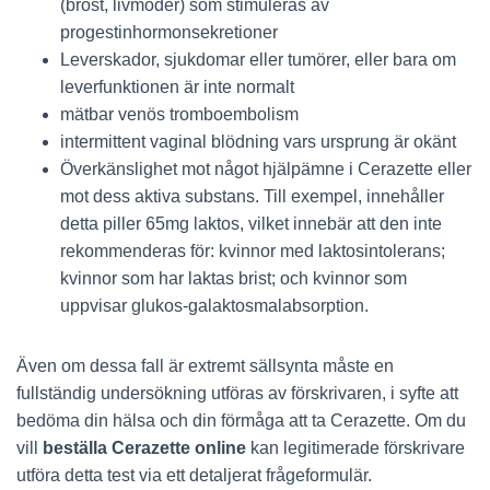
(bröst, livmoder) som stimuleras av
progestinhormonsekretioner
Leverskador, sjukdomar eller tumörer, eller bara om
leverfunktionen är inte normalt
mätbar venös tromboembolism
intermittent vaginal blödning vars ursprung är okänt
Överkänslighet mot något hjälpämne i Cerazette eller
mot dess aktiva substans. Till exempel, innehåller
detta piller 65mg laktos, vilket innebär att den inte
rekommenderas för: kvinnor med laktosintolerans;
kvinnor som har laktas brist; och kvinnor som
uppvisar glukos-galaktosmalabsorption.
Även om dessa fall är extremt sällsynta måste en
fullständig undersökning utföras av förskrivaren, i syfte att
bedöma din hälsa och din förmåga att ta Cerazette. Om du
vill
beställa Cerazette online
kan legitimerade förskrivare
utföra detta test via ett detaljerat frågeformulär.