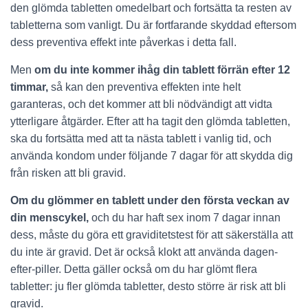
den glömda tabletten omedelbart och fortsätta ta resten av
tabletterna som vanligt. Du är fortfarande skyddad eftersom
dess preventiva effekt inte påverkas i detta fall.
Men
om du inte kommer ihåg din tablett förrän efter 12
timmar,
så kan den preventiva effekten inte helt
garanteras, och det kommer att bli nödvändigt att vidta
ytterligare åtgärder. Efter att ha tagit den glömda tabletten,
ska du fortsätta med att ta nästa tablett i vanlig tid, och
använda kondom under följande 7 dagar för att skydda dig
från risken att bli gravid.
Om du glömmer en tablett under den första veckan av
din menscykel,
och du har haft sex inom 7 dagar innan
dess, måste du göra ett graviditetstest för att säkerställa att
du inte är gravid. Det är också klokt att använda dagen-
efter-piller. Detta gäller också om du har glömt flera
tabletter: ju fler glömda tabletter, desto större är risk att bli
gravid.