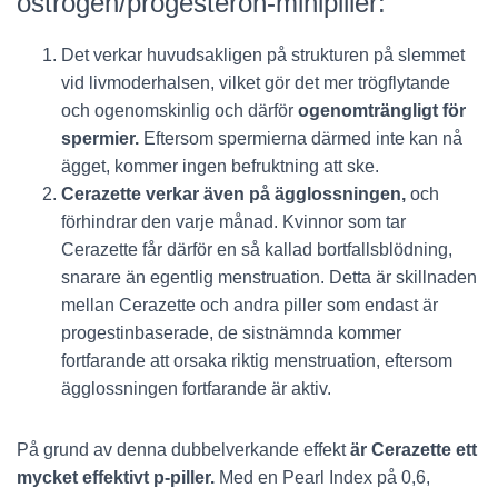
östrogen/progesteron-minipiller:
Det verkar huvudsakligen på strukturen på slemmet
vid livmoderhalsen, vilket gör det mer trögflytande
och ogenomskinlig och därför
ogenomträngligt för
spermier.
Eftersom spermierna därmed inte kan nå
ägget, kommer ingen befruktning att ske.
Cerazette verkar även på ägglossningen,
och
förhindrar den varje månad. Kvinnor som tar
Cerazette får därför en så kallad bortfallsblödning,
snarare än egentlig menstruation. Detta är skillnaden
mellan Cerazette och andra piller som endast är
progestinbaserade, de sistnämnda kommer
fortfarande att orsaka riktig menstruation, eftersom
ägglossningen fortfarande är aktiv.
På grund av denna dubbelverkande effekt
är Cerazette ett
mycket effektivt p-piller.
Med en Pearl Index på 0,6,