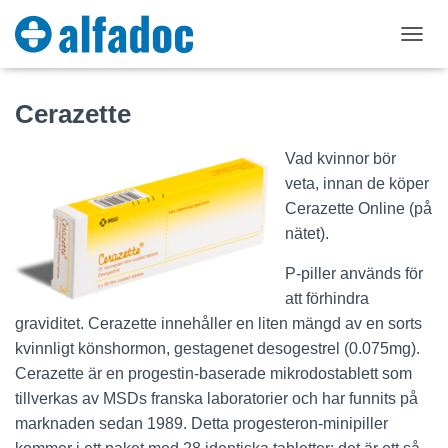
T
O
G
Cerazette
G
L
E
Vad kvinnor bör
N
veta, innan de köper
A
V
Cerazette Online (på
I
nätet).
G
A
P-piller används för
T
I
att förhindra
O
graviditet. Cerazette innehåller en liten mängd av en sorts
N
kvinnligt könshormon, gestagenet desogestrel (0.075mg).
Cerazette är en progestin-baserade mikrodostablett som
tillverkas av MSDs franska laboratorier och har funnits på
marknaden sedan 1989. Detta progesteron-minipiller