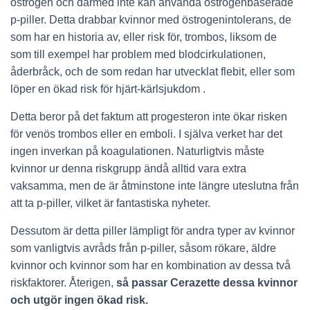
östrogen och därmed inte kan använda östrogenbaserade
p-piller. Detta drabbar kvinnor med östrogenintolerans, de
som har en historia av, eller risk för, trombos, liksom de
som till exempel har problem med blodcirkulationen,
åderbråck, och de som redan har utvecklat flebit, eller som
löper en ökad risk för hjärt-kärlsjukdom .
Detta beror på det faktum att progesteron inte ökar risken
för venös trombos eller en emboli. I själva verket har det
ingen inverkan på koagulationen. Naturligtvis måste
kvinnor ur denna riskgrupp ändå alltid vara extra
vaksamma, men de är åtminstone inte längre uteslutna från
att ta p-piller, vilket är fantastiska nyheter.
Dessutom är detta piller lämpligt för andra typer av kvinnor
som vanligtvis avråds från p-piller, såsom rökare, äldre
kvinnor och kvinnor som har en kombination av dessa två
riskfaktorer. Återigen,
så passar Cerazette dessa kvinnor
och utgör ingen ökad risk.