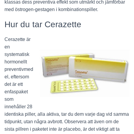
klassas dess preventiva effekt som utmärkt och jämförbar
med östrogen-gestagen i kombinationspiller.
Hur du tar Cerazette
Cerazette är
en
systematisk
hormonellt
preventivmed
el, eftersom
det är ett
enfaspaket
som
innehåller 28
identiska piller, alla aktiva, tar du dem varje dag vid samma
tidpunkt, utan några avbrott. Observera att även om de
sista pillren i paketet inte är placebo, är det viktigt att ta