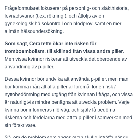
Frågeformuläret fokuserar på personlig- och släkthistoria,
levnadsvanor (t.ex. rökning ), och åtföljs av en
gynekologisk hälsokontroll och blodprov, samt en mer
allmän hälsoundersökning.
Som sagt, Cerazette ökar inte risken för
tromboembolism, till skillnad från vissa andra piller.
Men vissa kvinnor riskerar att utveckla det oberoende av
användning av p-piller.
Dessa kvinnor bör undvika att använda p-piller, men man
bör komma ihåg att alla piller är föremål för en risk /
nyttobedömning med utgång från kvinnan i fråga, och vissa
är naturligtvis mindre benägna att utveckla problem. Varje
kvinna bör informeras i förväg, och själv få bedöma
riskerna och fördelarna med att ta p-piller i samverkan med
sin förskrivare.
Så, om de problem som anges ovan skulle inträffa när du