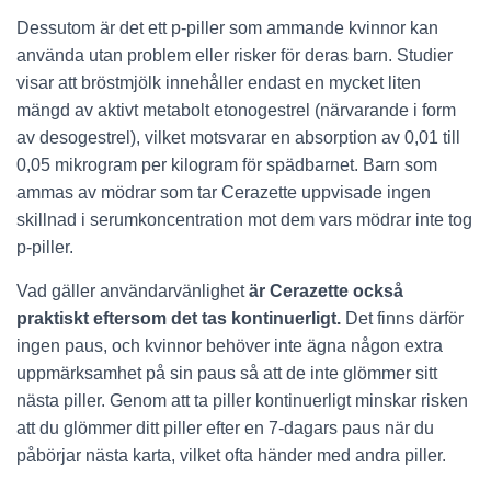
Dessutom är det ett p-piller som ammande kvinnor kan
använda utan problem eller risker för deras barn. Studier
visar att bröstmjölk innehåller endast en mycket liten
mängd av aktivt metabolt etonogestrel (närvarande i form
av desogestrel), vilket motsvarar en absorption av 0,01 till
0,05 mikrogram per kilogram för spädbarnet. Barn som
ammas av mödrar som tar Cerazette uppvisade ingen
skillnad i serumkoncentration mot dem vars mödrar inte tog
p-piller.
Vad gäller användarvänlighet
är Cerazette också
praktiskt eftersom det tas kontinuerligt.
Det finns därför
ingen paus, och kvinnor behöver inte ägna någon extra
uppmärksamhet på sin paus så att de inte glömmer sitt
nästa piller. Genom att ta piller kontinuerligt minskar risken
att du glömmer ditt piller efter en 7-dagars paus när du
påbörjar nästa karta, vilket ofta händer med andra piller.