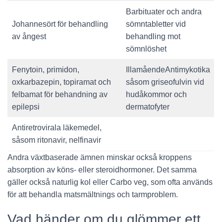
Barbituater och andra
Johannesört för behandling
sömntabletter vid
av ångest
behandling mot
sömnlöshet
Fenytoin, primidon,
IllamåendeAntimykotika
oxkarbazepin, topiramat och
såsom griseofulvin vid
felbamat för behandning av
hudåkommor och
epilepsi
dermatofyter
Antiretrovirala läkemedel,
såsom ritonavir, nelfinavir
Andra växtbaserade ämnen minskar också kroppens
absorption av köns- eller steroidhormoner. Det samma
gäller också naturlig kol eller Carbo veg, som ofta används
för att behandla matsmältnings och tarmproblem.
Vad händer om du glömmer ett