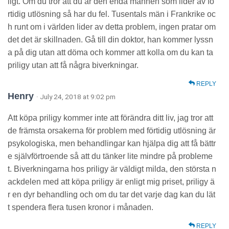
ligt. Om du tror att du är den enda mannen som lider av fö
rtidig utlösning så har du fel. Tusentals män i Frankrike oc
h runt om i världen lider av detta problem, ingen pratar om
det det är skillnaden. Gå till din doktor, han kommer lyssn
a på dig utan att döma och kommer att kolla om du kan ta
priligy utan att få några biverkningar.
REPLY
Henry
· July 24, 2018 at 9:02 pm
Att köpa priligy kommer inte att förändra ditt liv, jag tror att
de främsta orsakerna för problem med förtidig utlösning är
psykologiska, men behandlingar kan hjälpa dig att få bättr
e självförtroende så att du tänker lite mindre på probleme
t. Biverkningarna hos priligy är väldigt milda, den största n
ackdelen med att köpa priligy är enligt mig priset, priligy ä
r en dyr behandling och om du tar det varje dag kan du lät
t spendera flera tusen kronor i månaden.
REPLY