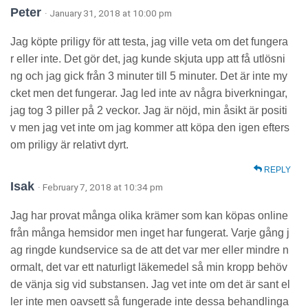
Peter
· January 31, 2018 at 10:00 pm
Jag köpte priligy för att testa, jag ville veta om det fungera
r eller inte. Det gör det, jag kunde skjuta upp att få utlösni
ng och jag gick från 3 minuter till 5 minuter. Det är inte my
cket men det fungerar. Jag led inte av några biverkningar,
jag tog 3 piller på 2 veckor. Jag är nöjd, min åsikt är positi
v men jag vet inte om jag kommer att köpa den igen efters
om priligy är relativt dyrt.
REPLY
Isak
· February 7, 2018 at 10:34 pm
Jag har provat många olika krämer som kan köpas online
från många hemsidor men inget har fungerat. Varje gång j
ag ringde kundservice sa de att det var mer eller mindre n
ormalt, det var ett naturligt läkemedel så min kropp behöv
de vänja sig vid substansen. Jag vet inte om det är sant el
ler inte men oavsett så fungerade inte dessa behandlinga