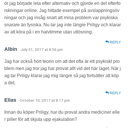
ör jag började leta efter alternativ och gjorde en del efterfo
rskningar online. Jag hittade exempel på avslappningsöv
ningar och jag insåg snart att mina problem var psykiska
snarare än fysiska. Nu tar jag inte längre Priligy och klarar
av att köra på i en halvtimme utan utlösning.
REPLY
Albin
· July 31, 2017 at 8:56 pm
Jag har också hört teorin om att det ofta är ett psykiskt pro
blem men jag tror jag har provat allt vid det här laget. När j
ag tar Priligy klarar jag mig längre så jag fortsätter att köp
a det.
REPLY
Elias
· October 10, 2017 at 8:17 pm
Innan du köper Priligy, har du provat andra mediciner elle
r piller för att skjuta upp ejakulation?