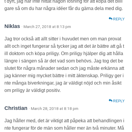
t dyrt, jag har inte hittat någon lösning för att köpa det billi
gare så om du har några idéer får du gärna dela med dig.
REPLY
Niklas
· March 27, 2018 at 8:13 pm
Jag tror också att allt sitter i huvudet men om man provat
allt och inget fungerar så tycker jag att det är bättre att gå t
ill doktorn och köpa priligy. Om priligy hjälper dig att hålla
längre i sängen så är det vad som behövs. Jag tog det be
slutet för några månader sedan och jag måste erkänna att
jag känner mig mycket bättre i mitt äktenskap. Priligy ger i
nte många biverkningar, jag är väldigt nöjd och min åsikt
om priligy är väldigt positiv.
REPLY
Christian
· March 28, 2018 at 8:18 pm
Jag håller med, det är viktigt att påpeka att behandlingen i
nte fungerar för de män som håller mer än två minuter. Må