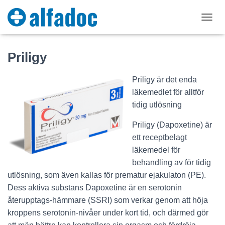
T
O
G
Priligy
G
L
E
Priligy är det enda
N
läkemedlet för alltför
A
V
tidig utlösning
I
G
Priligy (Dapoxetine) är
A
ett receptbelagt
T
I
läkemedel för
O
behandling av för tidig
N
utlösning, som även kallas för prematur ejakulaton (PE).
Dess aktiva substans Dapoxetine är en serotonin
återupptags-hämmare (SSRI) som verkar genom att höja
kroppens serotonin-nivåer under kort tid, och därmed gör