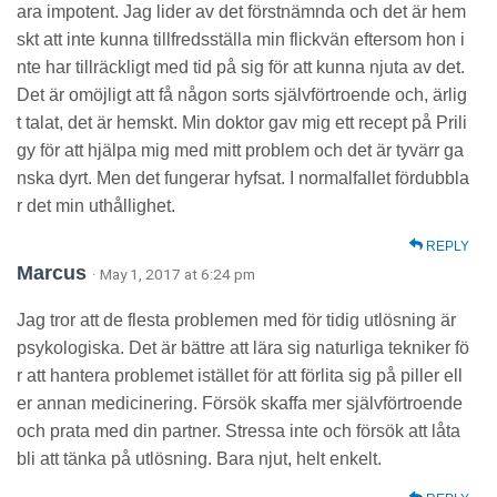
ara impotent. Jag lider av det förstnämnda och det är hem
skt att inte kunna tillfredsställa min flickvän eftersom hon i
nte har tillräckligt med tid på sig för att kunna njuta av det.
Det är omöjligt att få någon sorts självförtroende och, ärlig
t talat, det är hemskt. Min doktor gav mig ett recept på Prili
gy för att hjälpa mig med mitt problem och det är tyvärr ga
nska dyrt. Men det fungerar hyfsat. I normalfallet fördubbla
r det min uthållighet.
REPLY
Marcus
· May 1, 2017 at 6:24 pm
Jag tror att de flesta problemen med för tidig utlösning är
psykologiska. Det är bättre att lära sig naturliga tekniker fö
r att hantera problemet istället för att förlita sig på piller ell
er annan medicinering. Försök skaffa mer självförtroende
och prata med din partner. Stressa inte och försök att låta
bli att tänka på utlösning. Bara njut, helt enkelt.