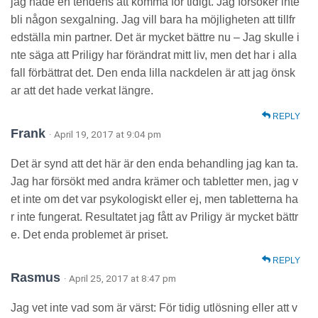
jag hade en tendens att komma för tidigt. Jag försöker inte
bli någon sexgalning. Jag vill bara ha möjligheten att tillfr
edställa min partner. Det är mycket bättre nu – Jag skulle i
nte säga att Priligy har förändrat mitt liv, men det har i alla
fall förbättrat det. Den enda lilla nackdelen är att jag önsk
ar att det hade verkat längre.
REPLY
Frank
· April 19, 2017 at 9:04 pm
Det är synd att det här är den enda behandling jag kan ta.
Jag har försökt med andra krämer och tabletter men, jag v
et inte om det var psykologiskt eller ej, men tabletterna ha
r inte fungerat. Resultatet jag fått av Priligy är mycket bättr
e. Det enda problemet är priset.
REPLY
Rasmus
· April 25, 2017 at 8:47 pm
Jag vet inte vad som är värst: För tidig utlösning eller att v