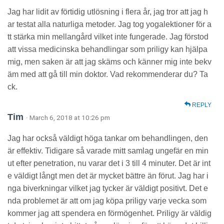
Jag har lidit av förtidig utlösning i flera år, jag tror att jag h
ar testat alla naturliga metoder. Jag tog yogalektioner för a
tt stärka min mellangård vilket inte fungerade. Jag förstod
att vissa medicinska behandlingar som priligy kan hjälpa
mig, men saken är att jag skäms och känner mig inte bekv
äm med att gå till min doktor. Vad rekommenderar du? Ta
ck.
REPLY
Tim
· March 6, 2018 at 10:26 pm
Jag har också väldigt höga tankar om behandlingen, den
är effektiv. Tidigare så varade mitt samlag ungefär en min
ut efter penetration, nu varar det i 3 till 4 minuter. Det är int
e väldigt långt men det är mycket bättre än förut. Jag har i
nga biverkningar vilket jag tycker är väldigt positivt. Det e
nda problemet är att om jag köpa priligy varje vecka som
kommer jag att spendera en förmögenhet. Priligy är väldig