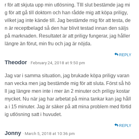
r för att skjuta upp min utlösning. TIll slut bestämde jag mi
g för att gå till doktorn och han rådde mig att köpa priligy,
vilket jag inte kände till. Jag bestämde mig för att testa, de
n är receptbelagd så den har blivit testad innan den säljs
på marknaden. Resultatet är att priligy fungerar, jag håller
längre än förut, min fru och jag är nöjda.
REPLY
Theodor
· February 24, 2018 at 9:50 pm
Jag var i samma situation, jag brukade köpa priligy varan
nan vecka men jag bestämde mig för att sluta. Först så hö
ll jag längre men inte i mer än 2 minuter och priligy kostar
mycket. Nu när jag har arbetat på mina tankar kan jag håll
a i 15 minuter. Jag är säker på att mina problem med förtid
ig utlösning satt i huvudet.
REPLY
Jonny
· March 5, 2018 at 10:36 pm