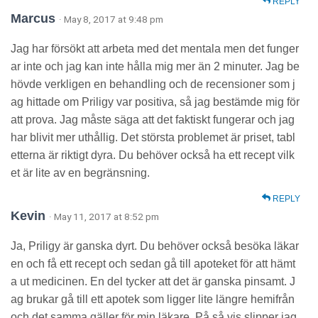
REPLY
Marcus
· May 8, 2017 at 9:48 pm
Jag har försökt att arbeta med det mentala men det funger
ar inte och jag kan inte hålla mig mer än 2 minuter. Jag be
hövde verkligen en behandling och de recensioner som j
ag hittade om Priligy var positiva, så jag bestämde mig för
att prova. Jag måste säga att det faktiskt fungerar och jag
har blivit mer uthållig. Det största problemet är priset, tabl
etterna är riktigt dyra. Du behöver också ha ett recept vilk
et är lite av en begränsning.
REPLY
Kevin
· May 11, 2017 at 8:52 pm
Ja, Priligy är ganska dyrt. Du behöver också besöka läkar
en och få ett recept och sedan gå till apoteket för att hämt
a ut medicinen. En del tycker att det är ganska pinsamt. J
ag brukar gå till ett apotek som ligger lite längre hemifrån
och det samma gäller för min läkare. På så vis slipper jag