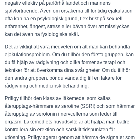
negativ effektiv på parförhållandet och mannens
självförtroende. Även om orsakerna till för tidig ejakulation
ofta kan ha en psykologisk grund, t.ex brist på sexuell
erfarenhet, ångest, stress eller bävan över att misslyckas,
kan det även ha fysiologiska skäl.
Det är viktigt att vara medveten om att man kan behandla
ejakulationsproblem. Om du tillhör den första gruppen, kan
du få hjälp av rådgivning och olika former av terapi och
tekniker för att överkomma dina svårigheter. Om du tillhör
den andra gruppen, bör du vända dig till en läkare för
rådgivning och medicinsk behandling.
Priligy tillhör den klass av läkemedel som kallas
återupptags-hämmare av serotine (SSRI) och som hämmar
återupptag av serotonin i nervcellerna som leder till
orgasm. Läkemedlets huvudsyfte är att hjälpa män bättre
kontrollera sin erektion och särskilt tidspunkten fär
utlösning. Priligy agerar genom att hämma de signaler som