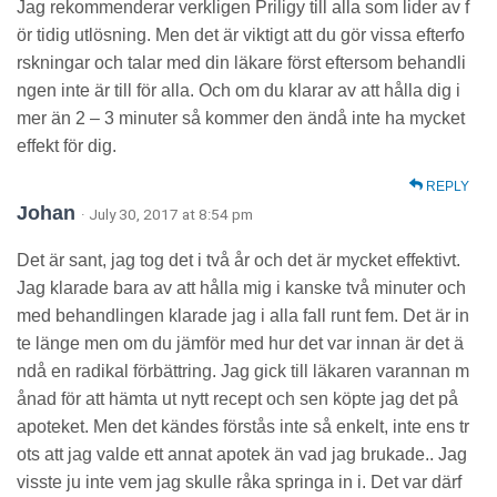
Jag rekommenderar verkligen Priligy till alla som lider av f
ör tidig utlösning. Men det är viktigt att du gör vissa efterfo
rskningar och talar med din läkare först eftersom behandli
ngen inte är till för alla. Och om du klarar av att hålla dig i
mer än 2 – 3 minuter så kommer den ändå inte ha mycket
effekt för dig.
REPLY
Johan
· July 30, 2017 at 8:54 pm
Det är sant, jag tog det i två år och det är mycket effektivt.
Jag klarade bara av att hålla mig i kanske två minuter och
med behandlingen klarade jag i alla fall runt fem. Det är in
te länge men om du jämför med hur det var innan är det ä
ndå en radikal förbättring. Jag gick till läkaren varannan m
ånad för att hämta ut nytt recept och sen köpte jag det på
apoteket. Men det kändes förstås inte så enkelt, inte ens tr
ots att jag valde ett annat apotek än vad jag brukade.. Jag
visste ju inte vem jag skulle råka springa in i. Det var därf