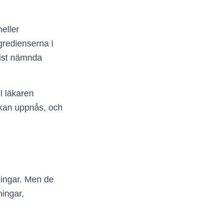
eller
gredienserna i
sist nämnda
ll läkaren
 kan uppnås, och
kningar. Men de
ningar,