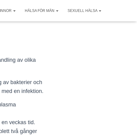
VINNOR
HÄLSA FÖR MÄN
SEXUELL HÄLSA
andling av olika
g av bakterier och
v med en infektion.
aplasma
 en veckas tid.
blett två gånger