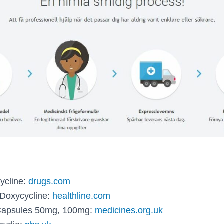
ycline:
drugs.com
r Doxycycline:
healthline.com
Capsules 50mg, 100mg:
medicines.org.uk