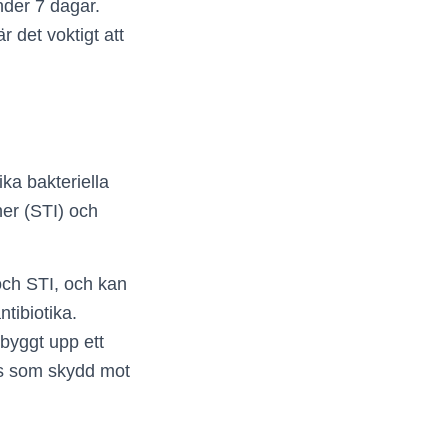
nder 7 dagar.
det voktigt att
ka bakteriella
ner (STI) och
 och STI, och kan
tibiotika.
 byggt upp ett
vs som skydd mot