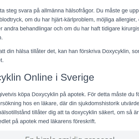
ta steg svara på allmänna hälsofrågor. Du måste ge upp
tt blodtryck, om du har hjärt-kärlproblem, möjliga allergier
ljer andra behandlingar och om du har haft tidigare kirurgis
p.
t din hälsa tillåter det, kan han förskriva Doxycyklin, 
t.
klin Online i Sverige
 givetvis köpa Doxycyklin på apotek. För detta måste du 
rsökning hos en läkare, där din sjukdomshistorik utvärder
 hälsotillstånd tillåter dig att ta doxycyklin säkert, om så är
let på apotek med läkarens föreskrift.