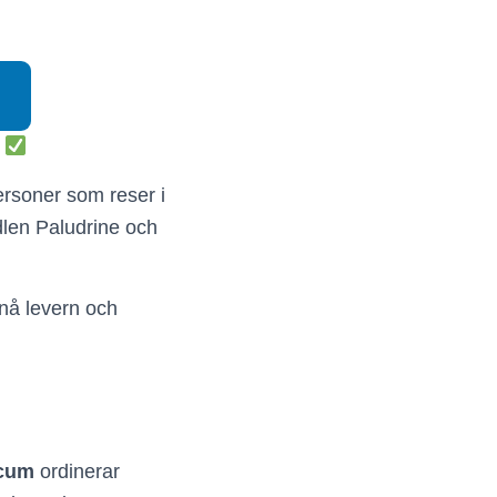
t
ersoner som reser i
len Paludrine och
 nå levern och
icum
ordinerar