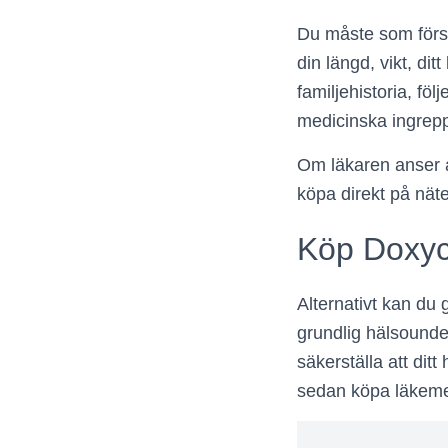
Du måste som förs
din längd, vikt, di
familjehistoria, fö
medicinska ingrep
Om läkaren anser at
köpa direkt på näte
Köp Doxycy
Alternativt kan du
grundlig hälsounde
säkerställa att ditt
sedan köpa läkemed