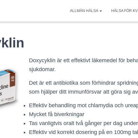
ALLMÄN HÄLSA
HÄLSA FÖR K
klin
Doxycyklin är ett effektivt läkemedel för beh
sjukdomar.
Det är ett antibiotika som förhindrar spridnin
som hjälper ditt immunförsvar att göra sig a
Effektiv behandling mot chlamydia och ure
Mycket få biverkningar
Tas vanligtvis oralt två gånger per dag under
Effektiv vid korrekt dosering på en 100mg ta