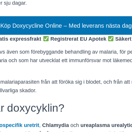
r sju dagar.
Köp Doxycycline Online – Med leverans nästa dag
atis expressfrakt
Registrerat EU Apotek
Säker
ivs även som förebyggande behandling av malaria, för p
ia och som har utvecklat ett immunförsvar mot läkemed
malariaparasiten från att föröka sig i blodet, och från att
llvarliga skador.
ar doxycyklin?
ospecifik uretrit
,
Chlamydia
och
ureaplasma
urealyt