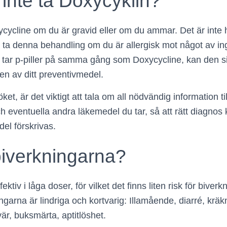
inte ta Doxycyklin?
ycycline om du är gravid eller om du ammar. Det är inte h
ta denna behandling om du är allergisk mot något av in
 tar p-piller på samma gång som Doxycycline, kan den 
ten av ditt preventivmedel.
et, är det viktigt att tala om all nödvändig information ti
 eventuella andra läkemedel du tar, så att rätt diagnos
del förskrivas.
biverkningarna?
ktiv i låga doser, för vilket det finns liten risk för biver
ngarna är lindriga och kortvarig: Illamående, diarré, kräk
r, buksmärta, aptitlöshet.