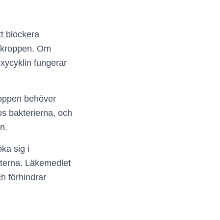
tt blockera
i kroppen. Om
xycyklin fungerar
kroppen behöver
s bakterierna, och
n.
ka sig i
iterna. Läkemedlet
h förhindrar