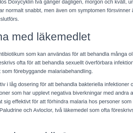
dos Doxycyklin två gånger dagligen, morgon och kväll, u
r normalt snabbt, men även om symptomen försvinner är 
slutförs.
na med läkemedlet
antibiotikum som kan användas för att behandla många oli
reskrivs ofta för att behandla sexuellt överförbara infektio
t som förebyggande malariabehandling.
tiv i låg dosering för att behandla bakteriella infektioner
rsoner som har upplevt negativa biverkningar med andra an
t sig effektivt för att förhindra malaria hos personer som
aludrine och Avloclor, två läkemedel som ofta föreskri