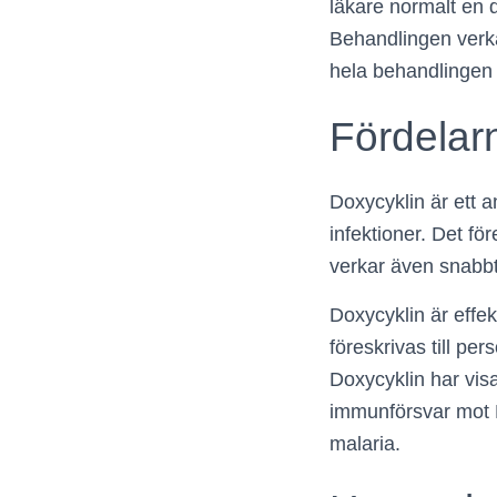
läkare normalt en 
Behandlingen verka
hela behandlingen 
Fördelar
Doxycyklin är ett 
infektioner. Det fö
verkar även snabb
Doxycyklin är effek
föreskrivas till pe
Doxycyklin har visa
immunförsvar mot P
malaria.