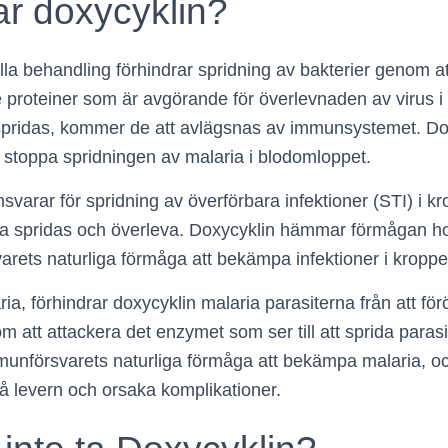
ar doxycyklin?
lla behandling förhindrar spridning av bakterier genom a
 proteiner som är avgörande för överlevnaden av virus 
 spridas, kommer de att avlägsnas av immunsystemet. Do
tt stoppa spridningen av malaria i blodomloppet.
svarar för spridning av överförbara infektioner (STI) i 
nna spridas och överleva. Doxycyklin hämmar förmågan ho
arets naturliga förmåga att bekämpa infektioner i kroppe
ria, förhindrar doxycyklin malaria parasiterna från att förö
 att attackera det enzymet som ser till att sprida paras
unförsvarets naturliga förmåga att bekämpa malaria, oc
nå levern och orsaka komplikationer.